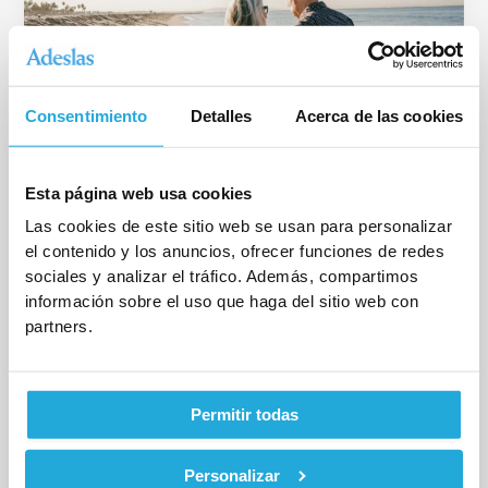
Consentimiento
Detalles
Acerca de las cookies
Esta página web usa cookies
Blog
Las cookies de este sitio web se usan para personalizar
Seguros de decesos con cobertura
el contenido y los anuncios, ofrecer funciones de redes
internacional
sociales y analizar el tráfico. Además, compartimos
Deja un comentario
/
Blog
/
InformaticoCinpy
información sobre el uso que haga del sitio web con
partners.
Los seguros de decesos con cobertura internacional
garantizan que, si el fallecimiento se produce fuera de
España, la familia no
Permitir todas
Personalizar