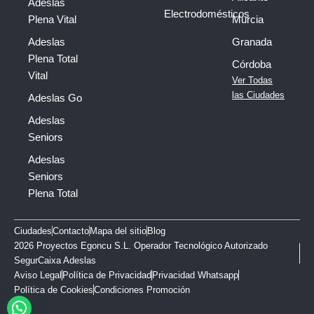
Adeslas
Electrodomésticos
Plena Vital
Murcia
Adeslas
Granada
Plena Total
Córdoba
Vital
Ver Todas
las Ciudades
Adeslas Go
Adeslas
Seniors
Adeslas
Seniors
Plena Total
Ciudades
Contacto
Mapa del sitio
Blog
2026 Proyectos Egoncu S.L. Operador Tecnológico Autorizado
SegurCaixa Adeslas
Aviso Legal
Política de Privacidad
Privacidad Whatsapp
Política de Cookies
Condiciones Promoción