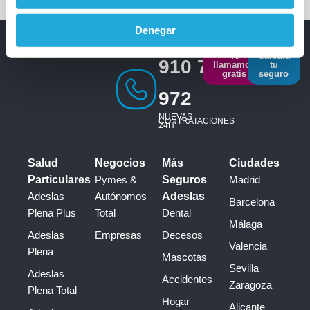
Denegar
Te
Calcula
910 793
llamamos
tu
gratis
seguro
972
NUEVAS
CONTRATACIONES
24H
Salud
Negocios
Más
Ciudades
Particulares
Pymes &
Seguros
Madrid
Adeslas
Autónomos
Adeslas
Barcelona
Plena Plus
Total
Dental
Málaga
Adeslas
Empresas
Decesos
Valencia
Plena
Mascotas
Sevilla
Adeslas
Accidentes
Zaragoza
Plena Total
Hogar
Alicante