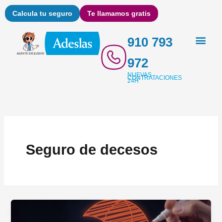
Ir
Calcula tu seguro
Te llamamos gratis
al
contenido
910 793
972
NUEVAS
CONTRATACIONES
24H
Seguro de decesos