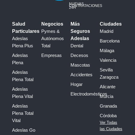
NUEVAS
CONTRATACIONES
24H
Salud
Negocios
Más
Ciudades
Particulares
Pymes &
Seguros
Madrid
Adeslas
Autónomos
Adeslas
Barcelona
Plena Plus
Total
Dental
Málaga
Adeslas
Empresas
Decesos
Valencia
Plena
Mascotas
Sevilla
Adeslas
Accidentes
Zaragoza
Plena Total
Hogar
Alicante
Adeslas
Electrodomésticos
Plena Vital
Murcia
Adeslas
Granada
Plena Total
Córdoba
Vital
Ver Todas
las Ciudades
Adeslas Go