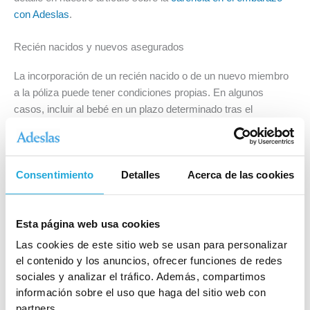
con Adeslas
.
Recién nacidos y nuevos asegurados
La incorporación de un recién nacido o de un nuevo miembro
a la póliza puede tener condiciones propias. En algunos
casos, incluir al bebé en un plazo determinado tras el
nacimiento facilita el acceso a ciertas coberturas; en otros, la
nueva alta arranca con sus propias carencias. Es un punto
que conviene consultar con antelación para no encontrarte con
Consentimiento
Detalles
Acerca de las cookies
esperas inesperadas.
Cómo comprobar las carencias de tu póliza antes de firmar
Esta página web usa cookies
El periodo de carencia no está en la publicidad, sino en las
Las cookies de este sitio web se usan para personalizar
condiciones particulares
del contrato. Antes de contratar (o
el contenido y los anuncios, ofrecer funciones de redes
antes de cambiarte), revisa o pregunta:
sociales y analizar el tráfico. Además, compartimos
información sobre el uso que haga del sitio web con
Qué servicios están disponibles desde el primer día y
partners.