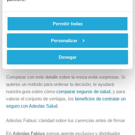
cuáles tienen carencia.
El plazo concreto de cada cobertura importante para ti
(hospitalización, cirugía, parto, pruebas de imagen).
Permitir todas
Si se reconoce la antigüedad de un seguro anterior y
qué documentación hay que aportar.
Personalizar
Qué servicios requieren autorización previa, más allá
de la carencia.
Si hay promociones vigentes que afecten a las
Denegar
carencias y con qué condiciones.
Comparar con este detalle sobre la mesa evita sorpresas. Si
quieres un método para ordenar la decisión, te ayudará
nuestra guía sobre cómo
comparar seguros de salud
, y para
valorar el conjunto de ventajas, los
beneficios de contratar un
seguro con Adeslas Salud
.
Adeslas Fabius: claridad sobre tus carencias antes de firmar
En
Adeslas Fabius
somos agente exclusivo y distribuidor