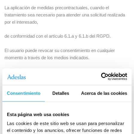
La aplicación de medidas precontractuales, cuando el
tratamiento sea necesario para atender una solicitud realizada
por el interesado,
de conformidad con el artículo 6.1.a y 6.1.b del RGPD.
El usuario puede revocar su consentimiento en cualquier
momento a través de los medios indicados.
6. Destinatarios y encargados del tratamiento
Los datos podrán ser tratados a través de la plataforma
WhatsApp Business API, prestada por Meta Platforms, Inc., que
Consentimiento
Detalles
Acerca de las cookies
actúa como encargado del tratamiento.
Este tratamiento puede implicar transferencias internacionales
Esta página web usa cookies
de datos, amparadas en las cláusulas contractuales tipo
aprobadas por la Comisión Europea, conforme a la normativa
Las cookies de este sitio web se usan para personalizar
vigente.
el contenido y los anuncios, ofrecer funciones de redes