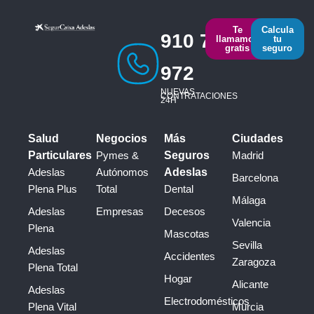
Te
Calcula
910 793
llamamos
tu
gratis
seguro
972
NUEVAS
CONTRATACIONES
24H
Salud
Negocios
Más
Ciudades
Particulares
Pymes &
Seguros
Madrid
Adeslas
Autónomos
Adeslas
Barcelona
Plena Plus
Total
Dental
Málaga
Adeslas
Empresas
Decesos
Valencia
Plena
Mascotas
Sevilla
Adeslas
Accidentes
Zaragoza
Plena Total
Hogar
Alicante
Adeslas
Electrodomésticos
Plena Vital
Murcia