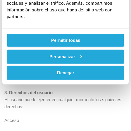
sociales y analizar el tráfico. Además, compartimos
Puede consultarse la política de privacidad de WhatsApp/Meta
información sobre el uso que haga del sitio web con
en:
partners.
https://www.whatsapp.com/legal/privacy-policy
No se cederán datos a terceros salvo obligación legal.
Permitir todas
7. Conservación de los datos
Personalizar
Los datos personales se conservarán durante el tiempo
necesario para atender la solicitud del usuario y mientras exista
una relación activa de comunicación, o durante los plazos
Denegar
legalmente exigidos.
8. Derechos del usuario
El usuario puede ejercer en cualquier momento los siguientes
derechos:
Acceso