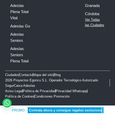
Adeslas
Granada
Plena Total
Córdoba
Vital
Ver Todas
las Ciudades
Adeslas Go
Adeslas
Seniors
Adeslas
Seniors
Plena Total
Ciudades
Contacto
Mapa del sitio
Blog
2026 Proyectos Egoncu S.L. Operador Tecnológico Autorizado
SegurCaixa Adeslas
Aviso Legal
Política de Privacidad
Privacidad Whatsapp
Política de Cookies
Condiciones Promoción
PROMO:
C
o
n
t
r
a
t
a
a
h
o
r
a
y
c
o
n
s
i
g
u
e
r
e
g
a
l
o
s
e
x
c
l
u
s
i
v
o
s