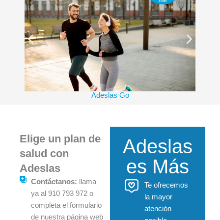
Adeslas Go
Elige un plan de
Adeslas
salud con
es Más
Adeslas
Contáctanos:
llama
Te ofrecemos
ya al 910 793 972 o
la mayor
completa el formulario
atención
de nuestra página web