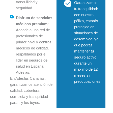
tranquilidad y
Garantizamos
seguridad.
tu tranquilidad:
con nuestra
Disfruta de servicios
póliza, estarás
médicos premium:
protegido en
Accede a una red de
situaciones de
profesionales de
desempleo, ya
primer nivel y centros
que podrás
médicos de calidad,
mantener tu
respaldados por el
seguro activo
líder en seguros de
durante un
salud en España,
máximo de 12
Adeslas.
meses sin
En Adeslas Canarias,
preocupaciones.
garantizamos atención de
calidad, cobertura
completa y tranquilidad
para ti y los tuyos.