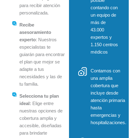
posible
para recibir atención
contando con
personalizada.
un equipo de
más de
Recibe
43.000
asesoramiento
expertos y
experto
: Nuestros
1.150 centros
especialistas te
médicos
guiarán para encontrar
el plan que mejor se
adapte a tus
Contamos con
necesidades y las de
una amplia
tu familia.
cobertura que
incluye desde
Selecciona tu plan
atención primaria
ideal:
Elige entre
hasta
nuestras opciones de
emergencias y
cobertura amplia y
hospitalizaciones.
accesible, diseñadas
para brindarte