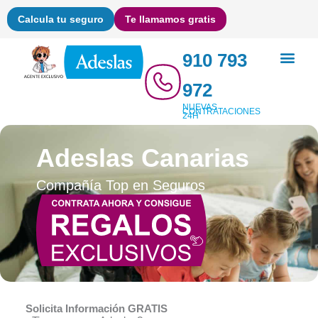
Ir
Calcula tu seguro
Te llamamos gratis
al
contenido
910 793
972
NUEVAS
CONTRATACIONES
24H
Adeslas Canarias
Compañía Top en Seguros
Solicita Información GRATIS