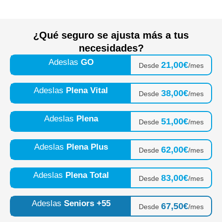
¿Qué seguro se ajusta más a tus
necesidades?
Adeslas
GO
21,00€
Desde
/mes
Adeslas
Plena Vital
38,00€
Desde
/mes
Adeslas
Plena
51,00€
Desde
/mes
Adeslas
Plena Plus
62,00€
Desde
/mes
Adeslas
Plena Total
83,00€
Desde
/mes
Adeslas
Seniors +55
67,50€
Desde
/mes