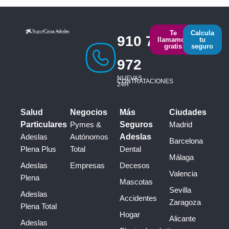
Te
Calcula
910 793
llamamos
tu
gratis
seguro
972
NUEVAS
CONTRATACIONES
24H
Salud
Negocios
Más
Ciudades
Particulares
Pymes &
Seguros
Madrid
Adeslas
Autónomos
Adeslas
Barcelona
Plena Plus
Total
Dental
Málaga
Adeslas
Empresas
Decesos
Valencia
Plena
Mascotas
Sevilla
Adeslas
Accidentes
Zaragoza
Plena Total
Hogar
Alicante
Adeslas