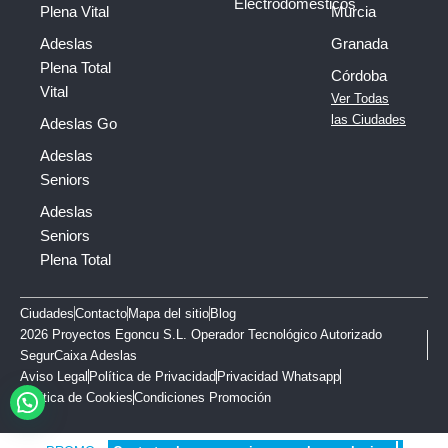
Electrodomésticos
Plena Vital
Murcia
Adeslas
Granada
Plena Total
Córdoba
Vital
Ver Todas
las Ciudades
Adeslas Go
Adeslas
Seniors
Adeslas
Seniors
Plena Total
Ciudades
Contacto
Mapa del sitio
Blog
2026 Proyectos Egoncu S.L. Operador Tecnológico Autorizado
SegurCaixa Adeslas
Aviso Legal
Política de Privacidad
Privacidad Whatsapp
Política de Cookies
Condiciones Promoción