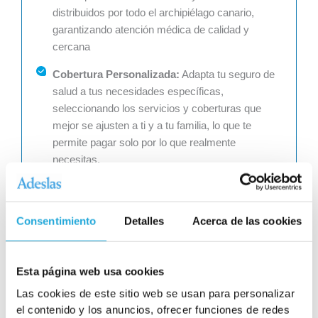
distribuidos por todo el archipiélago canario,
garantizando atención médica de calidad y
cercana
Cobertura Personalizada:
Adapta tu seguro de
salud a tus necesidades específicas,
seleccionando los servicios y coberturas que
mejor se ajusten a ti y a tu familia, lo que te
permite pagar solo por lo que realmente
necesitas.
Asistencia Integral:
Disfruta de una atención
médica completa y sin complicaciones, con
Consentimiento
Detalles
Acerca de las cookies
servicios que incluyen consultas médicas,
pruebas diagnósticas, tratamientos
especializados, hospitalización, urgencias y más,
Esta página web usa cookies
todo ello sin copagos ni autorizaciones previas.
Las cookies de este sitio web se usan para personalizar
Facilidades de Pago:
Adeslas Canarias ofrece
el contenido y los anuncios, ofrecer funciones de redes
diversas opciones de pago y financiación para