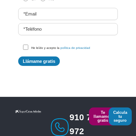
He leído y acepto la
política de privacidad
Te
Calcula
910 793
llamamos
tu
gratis
seguro
972