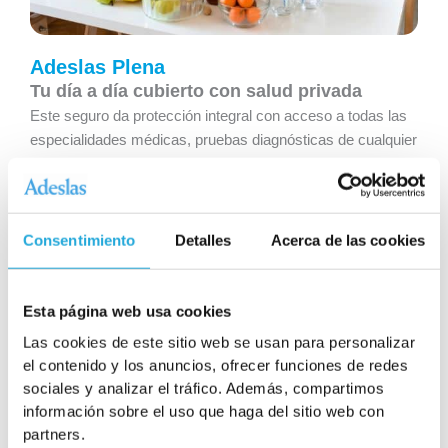
Adeslas Plena
Tu día a día cubierto con salud privada
Este seguro da protección integral con acceso a todas las
especialidades médicas, pruebas diagnósticas de cualquier
tipo, hospitalizaciones, intervenciones quirúrgicas y
tratamientos complejos. Es la solución perfecta para
familias que desean una cobertura completa sin
preocupaciones adicionales.
Consentimiento
Detalles
Acerca de las cookies
Esta página web usa cookies
Adeslas Plena Plus
Las cookies de este sitio web se usan para personalizar
Lo mejor en sanidad privada, sin costes
el contenido y los anuncios, ofrecer funciones de redes
añadidos
sociales y analizar el tráfico. Además, compartimos
Nuestro producto más exclusivo y de máximo nivel en
información sobre el uso que haga del sitio web con
atención médica privada. Con él, tendrás acceso
partners.
preferencial a las mejores clínicas y hospitales privados,