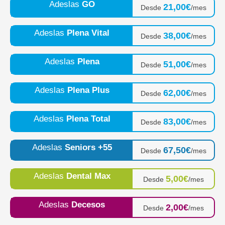
Adeslas
GO
21,00€
Desde
/mes
Adeslas
Plena Vital
38,00€
Desde
/mes
Adeslas
Plena
51,00€
Desde
/mes
Adeslas
Plena Plus
62,00€
Desde
/mes
Adeslas
Plena Total
83,00€
Desde
/mes
Adeslas
Seniors +55
67,50€
Desde
/mes
Adeslas
Dental Max
5,00€
Desde
/mes
Adeslas
Decesos
2,00€
Desde
/mes