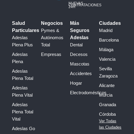
NUEVAS
CONTRATACIONES
24H
Salud
Negocios
Más
Ciudades
Particulares
Pymes &
Seguros
Madrid
Adeslas
Autónomos
Adeslas
Barcelona
Plena Plus
Total
Dental
Málaga
Adeslas
Empresas
Decesos
Valencia
Plena
Mascotas
Sevilla
Adeslas
Accidentes
Zaragoza
Plena Total
Hogar
Alicante
Adeslas
Electrodomésticos
Plena Vital
Murcia
Adeslas
Granada
Plena Total
Córdoba
Vital
Ver Todas
las Ciudades
Adeslas Go