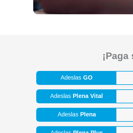
¡Paga 
Adeslas
GO
Adeslas
Plena Vital
Adeslas
Plena
Adeslas
Plena Plus