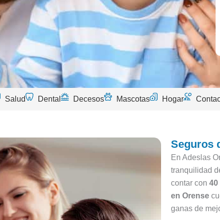
Salud
Dental
Decesos
Mascotas
Hogar
Contac
Seguros 
En Adeslas Or
tranquilidad 
contar con
40
en Orense
cue
ganas de mejo