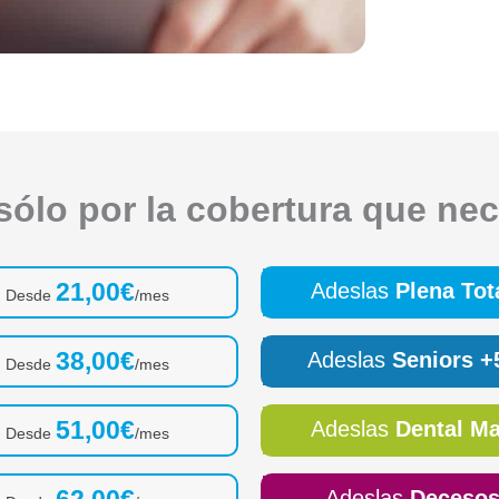
sólo por la cobertura que nec
21,00€
Adeslas
Plena Tot
Desde
/mes
38,00€
Adeslas
Seniors +
Desde
/mes
51,00€
Adeslas
Dental M
Desde
/mes
62,00€
Adeslas
Deceso