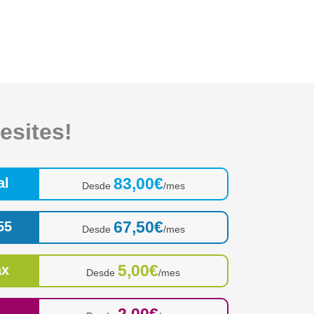
esites!
83,00€
al
Desde
/mes
67,50€
55
Desde
/mes
5,00€
ax
Desde
/mes
2,00€
s