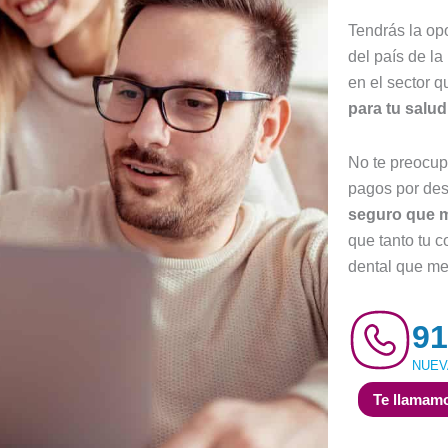
Tendrás la op
del país de l
en el sector 
para tu salud
No te preocup
pagos por de
seguro que me
que tanto tu c
dental que me
91
NUEV
Te llamamo