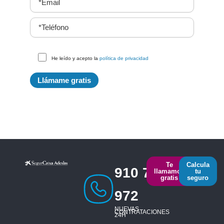
He leído y acepto la
política de privacidad
Te
Calcula
910 793
llamamos
tu
gratis
seguro
972
NUEVAS
CONTRATACIONES
24H