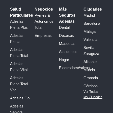
Salud
Negocios
Más
Ciudades
Particulares
Pymes &
Seguros
Madrid
Adeslas
Autónomos
Adeslas
Barcelona
Plena Plus
Total
Dental
Málaga
Adeslas
Empresas
Decesos
Valencia
Plena
Mascotas
Sevilla
Adeslas
Accidentes
Zaragoza
Plena Total
Hogar
Alicante
Adeslas
Electrodomésticos
Plena Vital
Murcia
Adeslas
Granada
Plena Total
Córdoba
Vital
Ver Todas
las Ciudades
Adeslas Go
Adeslas
Seniors