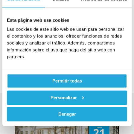
Adeslas Dental Toledo
Cuidado bucodental para toda la familia, con
calidad y confianza.
Esta página web usa cookies
El seguro Adeslas Dental ofrece una cobertura integral para
Las cookies de este sitio web se usan para personalizar
el cuidado bucodental, incluyendo revisiones periódicas,
el contenido y los anuncios, ofrecer funciones de redes
limpiezas, empastes, extracciones, ortodoncia y
sociales y analizar el tráfico. Además, compartimos
tratamientos más complejos. Con acceso a una amplia red
información sobre el uso que haga del sitio web con
de clínicas dentales y especialistas, garantizamos una
partners.
atención dental de alta calidad. Este plan está diseñado
para cubrir todas las necesidades de salud bucodental de
tu familia, asegurando sonrisas saludables.
Permitir todas
Personalizar
Nuestros Seguros Adeslas para
Particulares
Denegar