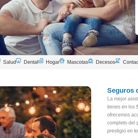
Salud
Dental
Hogar
Mascotas
Decesos
Contac
Seguros d
La mejor asist
tienes en los
ofrecemos acc
completo del 
prestigio en 