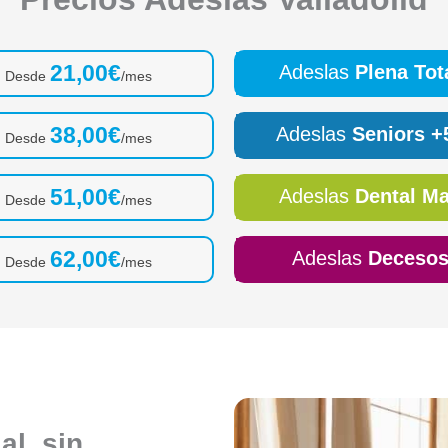
21,00€
Adeslas
Plena Tot
Desde
/mes
38,00€
Adeslas
Seniors +
Desde
/mes
51,00€
Adeslas
Dental M
Desde
/mes
62,00€
Adeslas
Deceso
Desde
/mes
l, sin