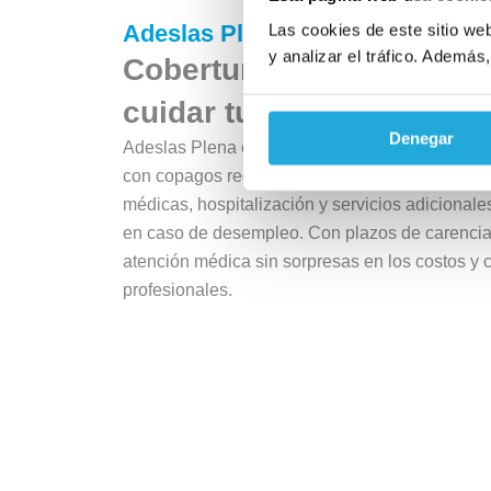
Adeslas Plena Valladolid
Las cookies de este sitio we
y analizar el tráfico. Ademá
Cobertura completa y as
cuidar tu salud cada día.
Denegar
Adeslas Plena es un seguro médico que proporc
con copagos reducidos. Ofrece acceso a atenci
médicas, hospitalización y servicios adicional
en caso de desempleo. Con plazos de carencia
atención médica sin sorpresas en los costos y 
profesionales.