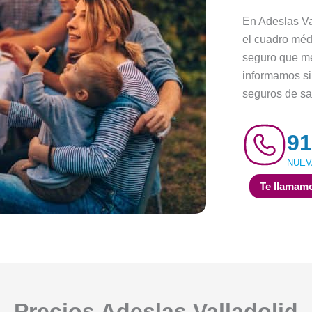
En Adeslas Va
el cuadro méd
seguro que me
informamos s
seguros de sa
91
NUEV
Te llamamo
Precios Adeslas Valladolid