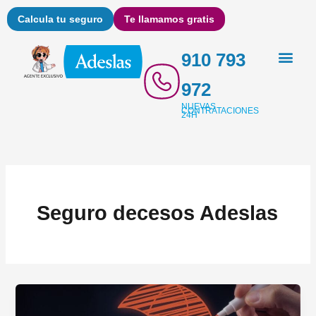
Ir
Calcula tu seguro
Te llamamos gratis
al
contenido
910 793
972
NUEVAS
CONTRATACIONES
24H
Seguro decesos Adeslas