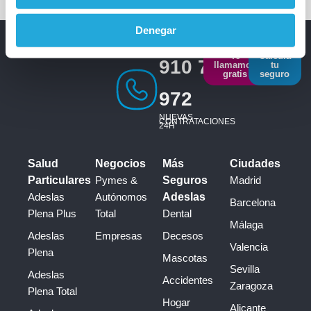
Denegar
Te
Calcula
910 793
llamamos
tu
gratis
seguro
972
NUEVAS
CONTRATACIONES
24H
Salud
Negocios
Más
Ciudades
Particulares
Pymes &
Seguros
Madrid
Adeslas
Autónomos
Adeslas
Barcelona
Plena Plus
Total
Dental
Málaga
Adeslas
Empresas
Decesos
Valencia
Plena
Mascotas
Sevilla
Adeslas
Accidentes
Zaragoza
Plena Total
Hogar
Alicante