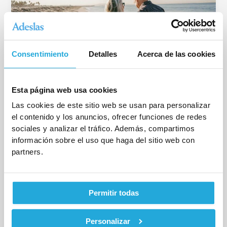
Consentimiento
Detalles
Acerca de las cookies
Esta página web usa cookies
Blog
Las cookies de este sitio web se usan para personalizar
Seguros de decesos con cobertura
el contenido y los anuncios, ofrecer funciones de redes
internacional
sociales y analizar el tráfico. Además, compartimos
Deja un comentario
/
Blog
/
InformaticoCinpy
información sobre el uso que haga del sitio web con
partners.
Los seguros de decesos con cobertura internacional
garantizan que, si el fallecimiento se produce fuera de
España, la familia no
Permitir todas
Personalizar