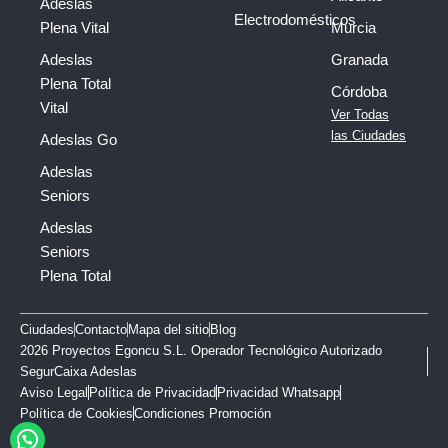
Adeslas
Electrodomésticos
Plena Vital
Murcia
Adeslas
Granada
Plena Total
Córdoba
Vital
Ver Todas
las Ciudades
Adeslas Go
Adeslas
Seniors
Adeslas
Seniors
Plena Total
Ciudades
Contacto
Mapa del sitio
Blog
2026 Proyectos Egoncu S.L. Operador Tecnológico Autorizado
SegurCaixa Adeslas
Aviso Legal
Política de Privacidad
Privacidad Whatsapp
Política de Cookies
Condiciones Promoción