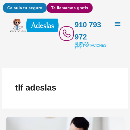
Ir
Calcula tu seguro
Te llamamos gratis
al
contenido
910 793
972
NUEVAS
CONTRATACIONES
24H
tlf adeslas