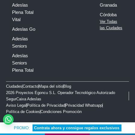
Adeslas
Granada
Plena Total
Córdoba
Vital
Ver Todas
las Ciudades
Adeslas Go
Adeslas
Seniors
Adeslas
Seniors
Plena Total
Ciudades
Contacto
Mapa del sitio
Blog
2026 Proyectos Egoncu S.L. Operador Tecnológico Autorizado
SegurCaixa Adeslas
Aviso Legal
Política de Privacidad
Privacidad Whatsapp
Política de Cookies
Condiciones Promoción
PROMO:
C
o
n
t
r
a
t
a
a
h
o
r
a
y
c
o
n
s
i
g
u
e
r
e
g
a
l
o
s
e
x
c
l
u
s
i
v
o
s