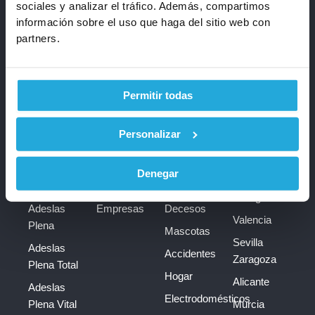
sociales y analizar el tráfico. Además, compartimos
información sobre el uso que haga del sitio web con
Te
Calcula
910 793
llamamos
tu
partners.
gratis
seguro
972
NUEVAS
CONTRATACIONES
Permitir todas
24H
Personalizar
Salud
Negocios
Más
Ciudades
Particulares
Pymes &
Seguros
Madrid
Adeslas
Autónomos
Adeslas
Denegar
Barcelona
Plena Plus
Total
Dental
Málaga
Adeslas
Empresas
Decesos
Valencia
Plena
Mascotas
Sevilla
Adeslas
Accidentes
Zaragoza
Plena Total
Hogar
Alicante
Adeslas
Electrodomésticos
Plena Vital
Murcia