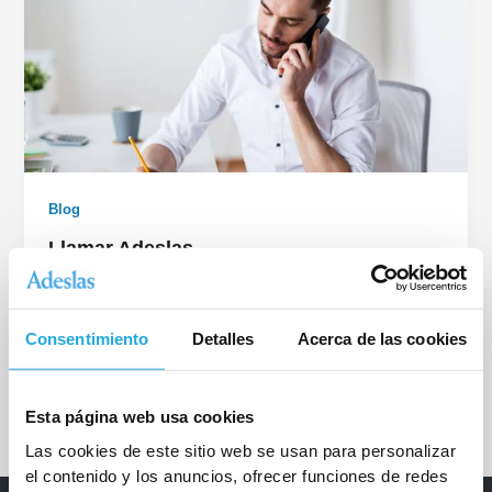
Blog
Llamar Adeslas
Deja un comentario
/
Blog
/
InformaticoCinpy
Llamar a Adeslas es, muchas veces, la vía más rápida
Consentimiento
Detalles
Acerca de las cookies
para resolver una duda sobre tu seguro de salud o […]
Esta página web usa cookies
Las cookies de este sitio web se usan para personalizar
el contenido y los anuncios, ofrecer funciones de redes